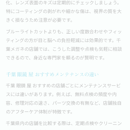
化、レンズ表面のキズは定期的にチェックしましょう。
メガネの定期点検が目と脳の疲労軽減に役
特にコーティングの剥がれや細かな傷は、視界の質を大
立つ理由
きく損なうため注意が必要です。
千葉県で受けられるメガネ点検サービスの
ブルーライトカットよりも、正しい度数合わせやフィッ
特徴
ティングの方が目と脳への負担軽減には効果的です。千
頭重さや目の違和感はメガネ点検で改善で
葉メガネの店舗では、こうした調整や点検も気軽に相談
きる
できるので、身近な専門家を頼るのが賢明です。
千葉メガネでのアフターサービス活用術
メガネ修理千葉店の定期点検の流れと効果
千葉 眼鏡 屋 おすすめメンテナンスの違い
千葉 眼鏡 屋 おすすめの店舗ごとにメンテナンスサービ
スには違いがあります。例えば、無料点検の頻度や内
容、修理対応の速さ、パーツ交換の有無など、店舗独自
のアフターケア体制が特徴です。
千葉県内の店舗を比較する際は、定期点検やクリーニン