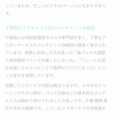
対策
しているため、忙しいビジネスパーソンにもおすすめで
千葉メガネで受ける鼻パッド修理と調整サ
す。
ービス
千葉県おすすめメガネ店のメンテナンス体験談
メガネ調整で両眼バランスを整える重要性
快適なメガネ生活のためのフレーム点検ポ
千葉県には地域密着型のメガネ専門店が多く、丁寧なア
イント
フターサービスやメンテナンス体験談が数多く寄せられ
ています。実際に利用した方の多くが「鼻パッドの調整
お手入れ次第で変わるメガネ寿命の秘訣
で長時間掛けていても痛くなくなった」「フレームの歪
メガネ寿命を延ばす千葉県での正しいお手
みを直してもらったことで視界がクリアになった」とい
入れ法
った変化を実感しています。
水洗いと専用クロスで実践するメガネケア
店舗ごとにサービス内容は異なりますが、メガネのクリ
の基本
ーニングやネジ締め、パッド交換などの基本的なメンテ
千葉メガネのレンズ交換時期を見極めるポ
ナンスは無料で受けられることが多いです。千葉 眼鏡 屋
イント
おすすめの検索でも、こうしたアフターケアの充実度を
ネジの緩みやフレームのゆがみを早期発見