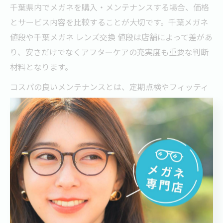
千葉県内でメガネを購入・メンテナンスする場合、価格
とサービス内容を比較することが大切です。千葉メガネ
値段や千葉メガネ レンズ交換 値段は店舗によって差があ
り、安さだけでなくアフターケアの充実度も重要な判断
材料となります。
コスパの良いメンテナンスとは、定期点検やフィッティ
ング調整、クリーニングなどのサービスがセットになっ
ていることです。一見高く感じる店舗でも、長期的に見
ればメンテナンスコストが抑えられる場合があります。
実際に「千葉メガネ 高い」と感じた方でも、細やかな調
整や迅速な修理対応で満足度が高まるケースが多いで
す。価格だけでなく、トータルでのサポート体制や店舗
の評判も併せて検討することをおすすめします。