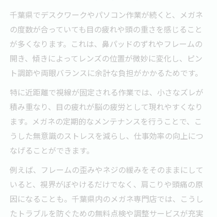
メガネの違和感を感じたときの千葉県での
千葉県でデスクワークやパソコン作業が続くと、メガネ
相談先
の度数が合っていても目の疲れや頭の重さを感じること
千葉メガネ修理専門工房の評判と対処法の
が多くなります。これは、鼻パッドのずれやフレームの
ポイント
開き、傾きによってレンズの位置が微妙に変化し、ピン
千葉県内でメガネ調整やクリーニングを受
ト調節や両眼バランスに余計な負担がかかるためです。
けるコツ
特に近距離で視線が固定される作業では、小さなズレが
メガネのフィッティング調整で快適さを取
積み重なり、目の疲れが脳の疲労として現れやすくなり
り戻す方法
ます。メガネの定期的なメンテナンスを行うことで、こ
千葉メガネ値段とメンテナンスのコスパ比
うした無意識のストレスを減らし、仕事効率の向上につ
較
なげることができます。
鼻パッドやフレームのズレが招く目の疲れとは
例えば、フレームの歪みやネジの緩みをそのままにして
メガネの鼻パッドズレが目の疲れを引き起
いると、視界がぼやけるだけでなく、肩こりや頭痛の原
こす理由
因になることも。千葉県内のメガネ専門店では、こうし
フレームの傾きが頭の重さに与える影響と
たトラブルを防ぐための無料点検や調整サービスが充実