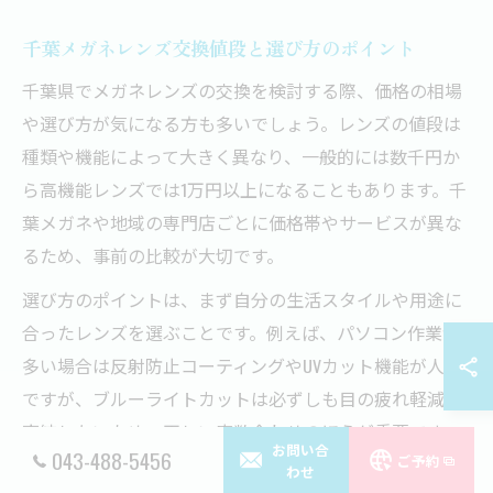
千葉メガネレンズ交換値段と選び方のポイント
千葉県でメガネレンズの交換を検討する際、価格の相場
や選び方が気になる方も多いでしょう。レンズの値段は
種類や機能によって大きく異なり、一般的には数千円か
ら高機能レンズでは1万円以上になることもあります。千
葉メガネや地域の専門店ごとに価格帯やサービスが異な
るため、事前の比較が大切です。
選び方のポイントは、まず自分の生活スタイルや用途に
合ったレンズを選ぶことです。例えば、パソコン作業が
多い場合は反射防止コーティングやUVカット機能が人気
ですが、ブルーライトカットは必ずしも目の疲れ軽減に
直結しないため、正しい度数合わせのほうが重要です。
お問い合
043-488-5456
ご予約
また、店舗によってはフレーム調整や点検サービスが無
わせ