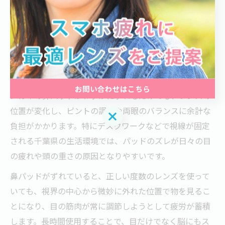
鼻パッドやフレームのズレが招く目の
疲れとは
メガネの鼻パッドズレが目の疲れを引き起こす理由
お問い合わせはこちら
メガネの鼻パッドがわずかにずれるだけでも、レンズの
位置が変化し、ピントの調節や両眼のバランスに余計な
お問い合わせはこちら
負担がかかります。特にデスクワークなどで視線が固定
される千葉県の生活環境では、パッドのズレが日々の目
の疲れや頭の重さの原因となりやすいです。
鼻パッドがずれていると、正しい度数のレンズを使って
いても、視界の中心から微妙に外れた位置で物を見るこ
とになり、目の筋肉が常に調節しようとして疲労が蓄積
します。長時間使用することで、目だけでなく脳にもス