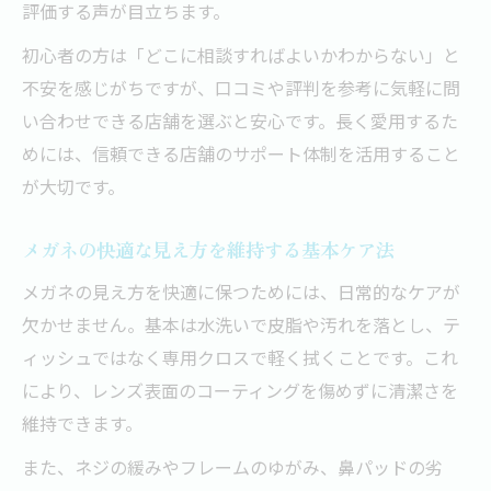
評価する声が目立ちます。
する方法
初心者の方は「どこに相談すればよいかわからない」と
メガネ修理千葉での寿命延長事例と注意点
不安を感じがちですが、口コミや評判を参考に気軽に問
レンズ交換や調整のベストタイミングとは
い合わせできる店舗を選ぶと安心です。長く愛用するた
メガネレンズ交換の最適な時期を千葉県で
めには、信頼できる店舗のサポート体制を活用すること
知るには
が大切です。
千葉メガネレンズ交換値段と選び方のポイ
ント
メガネの快適な見え方を維持する基本ケア法
メガネ調整の頻度と千葉でのおすすめタイ
メガネの見え方を快適に保つためには、日常的なケアが
ミング
欠かせません。基本は水洗いで皮脂や汚れを落とし、テ
千葉県内の店舗で相談できるレンズ選びの
ィッシュではなく専用クロスで軽く拭くことです。これ
コツ
により、レンズ表面のコーティングを傷めずに清潔さを
メガネ寿命を左右するレンズの傷と交換目
維持できます。
安
また、ネジの緩みやフレームのゆがみ、鼻パッドの劣
定期的な点検が叶える頭と目の負担軽減策