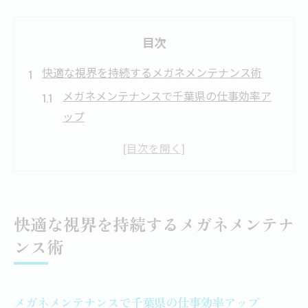
目次
快適な視界を持続するメガネメンテナンス術
メガネメンテナンスで千葉県の仕事効率ア
ップ
千葉県おすすめメガネ店のメンテナンス体
験談
メガネの快適な見え方を維持する基本ケア
法
快適な視界を持続するメガネメンテナ
千葉 眼鏡 屋 おすすめメンテナンスの違い
ンス術
メガネ修理千葉の選び方と定期点検の重要
性
千葉県でメガネの調子が気になるときの対処法
メガネメンテナンスで千葉県の仕事効率アップ