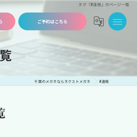
タグ『#遠視』のページ一覧
ら
ご予約はこちら
覧
千葉のメガネならネクストメガネ
#遠視
覧