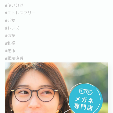
#使い分け
#ストレスフリー
#近視
#レンズ
#遠視
#乱視
#老眼
#眼精疲労
#頭痛
#PC用
#視力検査
#眼鏡
#コンタクトユーザー
#ブルーライトカット
#目の健康