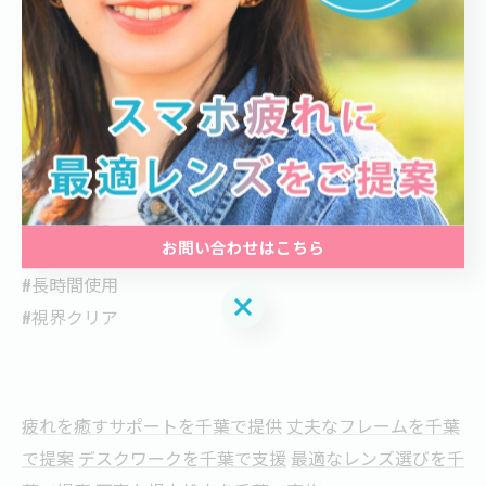
#PC専用眼鏡
#コンタクトライフ
#デジタルヘルス
#視力保護
#目の疲れ軽減
#スタイリッシュアイウェア
#目に優しい
お問い合わせはこちら
#フレッシュアイ
#長時間使用
お問い合わせはこちら
#視界クリア
疲れを癒すサポートを千葉で提供
丈夫なフレームを千葉
で提案
デスクワークを千葉で支援
最適なレンズ選びを千