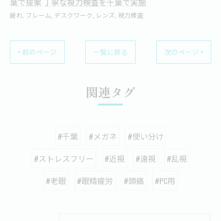
葉で提案
丁寧な視力検査を千葉で実施
疲れ
フレーム
デスクワーク
レンズ
視力検査
< 前のページ
一覧に戻る
次のページ >
関連タグ
#千葉
#メガネ
#使い分け
#ストレスフリー
#近視
#遠視
#乱視
#老眼
#眼精疲労
#頭痛
#PC用