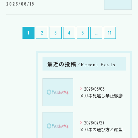
2026/06/15
1
2
3
4
5
...
11
お問い合わせはこちら
お問い合わせはこちら
最近の投稿
Recent Posts
2026/08/03
メガネ見逃し禁止徹底ガイド千葉県山武郡横芝光町の読み方と地域の由来
2026/07/27
メガネの選び方と顔型診断アプリ活用で自分に似合う最適フレームを見つける方法