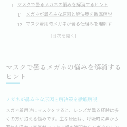
マスクで曇るメガネの悩みを解消するヒント
メガネが曇る主な原因と解決策を徹底解説
マスク着用時メガネが曇る仕組みを理解す
る
メガネとマスクはどちらを先に装着すべき
か
メガネ曇り対策の基本と選び方のコツ
マスクで曇るメガネの悩みを解消する
マスクとメガネの曇りストレスを減らす方
ヒント
法
おしゃれなメガネマスクコーデ術まとめ
メガネマスクコーデをおしゃれに仕上げる
メガネが曇る主な原因と解決策を徹底解説
秘訣
メガネ着用時にマスクをすると、レンズが曇る経験は多
ダサい印象を与えないメガネマスクの工夫
くの方が抱える悩みです。主な原因は、呼吸時に鼻から
とは
漏れた温かい空気がマスク上部の隙間からメガネのレン