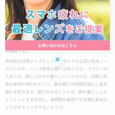
メガネとマスクを併用すると、呼吸による水蒸気がレン
ズに付着しやすく、曇りが発生するのが大きな悩みで
す。これを防ぐためには、マスクの上部をしっかりフィ
ットさせることや、曇り止めコートが施されたメガネを
選ぶことがポイントです。さらに、100均などで手に入る
曇り止めグッズや、ノーズワイヤー付きマスクの使用も
お問い合わせはこちら
効果的です。
お問い合わせはこちら
具体的な対策グッズとしては、マスクの上部に貼るノー
ズパッドや、レンズ専用の曇り止めクロス・スプレーが
人気です。特にメガネが曇りにくいマスクは、内側に特
殊な素材が使われていて、鼻の周りの隙間を減らし空気
漏れを防ぎます。選び方のポイントは、顔や鼻にしっか
りフィットする形状と、長時間の着用でも快適な素材か
どうかをチェックすることです。