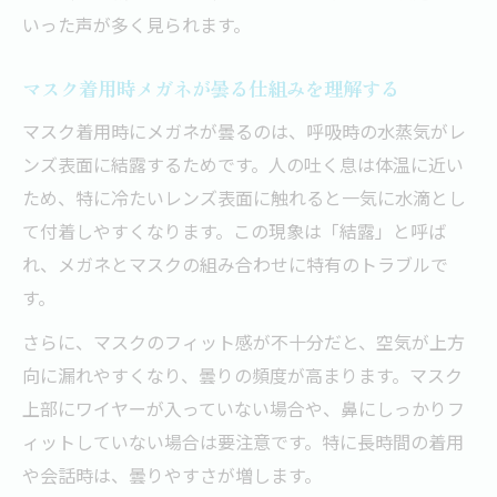
メガネが曇らないマスクの付け方実践法
いった声が多く見られます。
メガネにマスクを装着する正しい手順とは
曇りにくいマスクの付け方とフィットの工
マスク着用時メガネが曇る仕組みを理解する
夫
マスク着用時にメガネが曇るのは、呼吸時の水蒸気がレ
メガネが曇らないマスクの折り方と裏ワザ
ンズ表面に結露するためです。人の吐く息は体温に近い
ティッシュ活用でメガネ曇りを防ぐポイン
ため、特に冷たいレンズ表面に触れると一気に水滴とし
ト
て付着しやすくなります。この現象は「結露」と呼ば
マスク上部の隙間を減らすコツを伝授
れ、メガネとマスクの組み合わせに特有のトラブルで
手軽な裏ワザで解決マスクとメガネの悩み
す。
100均グッズでできるメガネ曇り対策厳選
さらに、マスクのフィット感が不十分だと、空気が上方
メガネ曇りを防ぐ簡単な裏ワザを実践
向に漏れやすくなり、曇りの頻度が高まります。マスク
SNSで話題のメガネ曇り解消法まとめ
上部にワイヤーが入っていない場合や、鼻にしっかりフ
ィットしていない場合は要注意です。特に長時間の着用
メガネ曇りに役立つ日常アイテムの使い方
や会話時は、曇りやすさが増します。
マスクメガネ曇るうざい悩みを即解決する