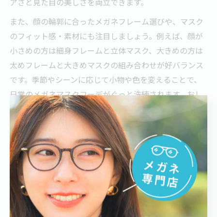
アさと見た目の美しさを両立できます。
また、顔の輪郭に合ったメガネフレーム選びや、マスク
のフィット感・素材にも注目しましょう。例えば、顔が
小さめの方は細身フレームと立体マスク、大きめの方は
太めフレームと大きめマスクの組み合わせが好バランス
です。季節やシーンに応じて小物や色を変えることで、
日常のメガネマスクコーデがぐっと洗練されます。おし
ゃれも快適も妥協しない工夫を取り入れて、自分らしい
スタイルを楽しみましょう。
曇らないメガネの工夫と快適対策実例
メガネが曇らない工夫と対策グッズの選び方