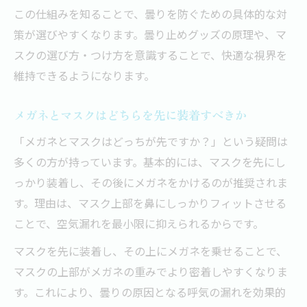
方法
この仕組みを知ることで、曇りを防ぐための具体的な対
策が選びやすくなります。曇り止めグッズの原理や、マ
メガネとマスクがずれる原因と防止法を解説
スクの選び方・つけ方を意識することで、快適な視界を
メガネとマスクがずれる主な原因を探る
維持できるようになります。
メガネがずれにくいマスクの選び方と工夫
マスクにメガネがかかる現象の仕組みとは
メガネとマスクはどちらを先に装着すべきか
メガネマスクのフィット感を高めるポイン
「メガネとマスクはどっちが先ですか？」という疑問は
ト
多くの方が持っています。基本的には、マスクを先にし
メガネとマスクのズレ対策実践テクニック
っかり装着し、その後にメガネをかけるのが推奨されま
す。理由は、マスク上部を鼻にしっかりフィットさせる
ことで、空気漏れを最小限に抑えられるからです。
マスクを先に装着し、その上にメガネを乗せることで、
マスクの上部がメガネの重みでより密着しやすくなりま
す。これにより、曇りの原因となる呼気の漏れを効果的