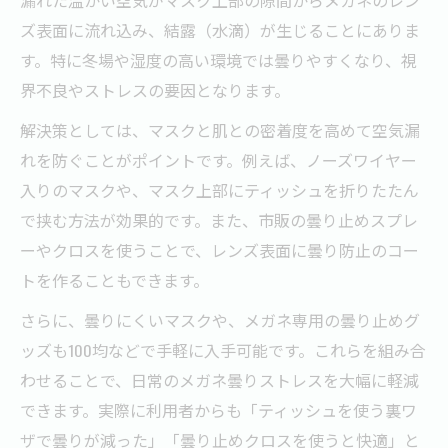
マスクとメガネを活かすファッション小物
ズ表面に流れ込み、結露（水滴）が生じることにありま
選び
す。特に冬場や湿度の高い環境では曇りやすくなり、視
メガネとマスクの色合わせで好印象を狙う
界不良やストレスの要因となります。
方法
解決策としては、マスクと肌との密着度を高めて空気漏
メガネマスクおしゃれ見えのポイントを解
れを防ぐことがポイントです。例えば、ノーズワイヤー
説
入りのマスクや、マスク上部にティッシュを折りたたん
曇らないメガネの工夫と快適対策実例
で挟む方法が効果的です。また、市販の曇り止めスプレ
メガネが曇らない工夫と対策グッズの選び
ーやクロスを使うことで、レンズ表面に曇り防止のコー
方
トを作ることもできます。
曇らないメガネのための裏ワザを紹介
さらに、曇りにくいマスクや、メガネ専用の曇り止めグ
快適なメガネ生活を実現する最新アイデア
ッズも100均などで手軽に入手可能です。これらを組み合
わせることで、日常のメガネ曇りストレスを大幅に軽減
メガネ曇りを防ぐための素材と構造の工夫
できます。実際に利用者からも「ティッシュを使う裏ワ
メガネ曇り止めスプレーの効果的な使い方
ザで曇りが減った」「曇り止めクロスを使うと快適」と