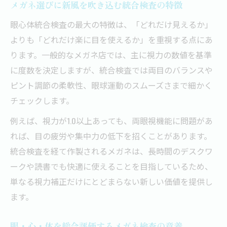
メガネ選びに新風を吹き込む統合検査の特徴
仕事中の集中力低下に眼心体統合検査が有効な
眼心体統合検査の最大の特徴は、「どれだけ見えるか」
理由
よりも「どれだけ楽に目を使えるか」を重視する点にあ
仕事の集中力維持に最適なメガネ検査とは
ります。一般的なメガネ店では、主に視力の数値を基準
メガネと眼心体統合検査で集中力を高める
に度数を決定しますが、統合検査では両目のバランスや
仕事効率改善に役立つメガネ検査の活用法
ピント調節の柔軟性、眼球運動のスムーズさまで細かく
集中力低下の原因をメガネ検査で見極める
チェックします。
メガネ選びが仕事のパフォーマンスを左右
例えば、視力が1.0以上あっても、両眼視機能に問題があ
メガネ選びで重視したい快適な使い心地の秘訣
れば、目の疲労や集中力の低下を招くことがあります。
統合検査を経て作製されるメガネは、長時間のデスクワ
快適なメガネ選びは眼心体統合検査から
ークや読書でも快適に使えることを目指しているため、
使い心地重視のメガネ選びのポイント
単なる視力補正だけにとどまらない新しい価値を提供し
メガネのフィット感を左右する検査の大切
ます。
さ
自分に合うメガネを見つける検査の工夫
眼・心・体を総合評価するメガネ検査の意義