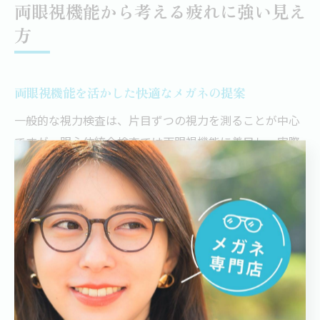
両眼視機能から考える疲れに強い見え
方
両眼視機能を活かした快適なメガネの提案
一般的な視力検査は、片目ずつの視力を測ることが中心
ですが、眼心体統合検査では両眼視機能に着目し、実際
の生活に近い状態で「どれだけ楽に見えるか」を重視し
ます。この検査法は、大阪・江坂の視覚情報センターで
長年研究されてきたもので、目の動きやピント調節のク
セ、両目のバランスを総合的に評価するのが特徴です。
千葉県でこの検査の考え方を取り入れているネクストメ
ガネでは、利用者一人ひとりの眼の状態や生活シーンに
合わせて、快適なメガネを提案します。例えば、デスク
ワークやスマートフォンを長時間使う方には、両眼の協