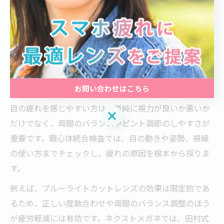
調やピントの調節が楽になるよう度数を調整し、目の負
担を軽減する設計が可能です。従来の「よく見える」か
ら「楽に使える」への転換が、快適な見え方への第一歩
となります。
目の疲れ軽減に役立つメガネの選び方
お問い合わせはこちら
目の疲れを感じやすい方は、単純に視力が良いか悪いか
お問い合わせはこちら
だけでなく、両眼のバランスやピント調節のしやすさが
重要です。眼心体統合検査では、目の動きや姿勢、視線
の使い方までチェックし、疲れの原因を根本から探りま
す。
例えば、ブルーライトカットレンズの効果は限定的であ
るため、正しい度数合わせや両眼のバランス調整のほう
が疲労軽減には有効です。ネクストメガネでは、田村式