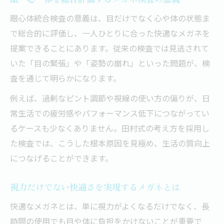
快適メガネのための検査と調整のコツ
眼心体統合検査の意義は、目だけでなく心や体の状態ま
千葉県で納得の検査を受けるためのポイント
で総合的に評価し、一人ひとりに合った快適なメガネを
千葉県で満足できるメガネ検査の選び方
提案できることにあります。従来の検査では見逃されて
納得できるメガネ検査を受けるポイント
いた「目の緊張」や「姿勢の崩れ」といった問題が、検
千葉県で信頼できるメガネ検査の特徴
査を通じて明らかになります。
検査内容とメガネ選びで後悔しない工夫
例えば、過剰なピント調節や視線の使い方の偏りが、日
千葉県のメガネ検査で確認すべき事項
常生活での疲労感やパフォーマンス低下につながってい
るケースも少なくありません。田村式の考え方を採用し
た検査では、こうした根本原因を見極め、生活の質向上
につなげることができます。
視力だけでない快適さを実現するメガネとは
快適なメガネとは、単に視力がよくなるだけでなく、長
時間の使用でも目や体に負担をかけないことが重要で