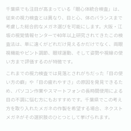
一般的な視力検査と田村式メガネの違いとは
千葉県でも注目が高まっている「眼心体統合検査」は、
田村式はメガネ検査に何が違うのかを解説
従来の視力検査とは異なり、目と心、体のバランスまで
一般の視力検査とメガネ選びの決定的な違
考慮した総合的なメガネ選びを可能にします。大阪・江
い
坂の視覚情報センターで40年以上研究されてきたこの検
メガネ作製で重視される田村式検査の特長
査法は、単に遠くがどれだけ見えるかだけでなく、両眼
田村式メガネはどこが優れているのか
視機能やピント調節、眼球運動、そして姿勢や視線の使
い方まで評価するのが特徴です。
一般的なメガネ検査と田村式の比較ポイン
ト
これまでの視力検査では見落とされがちだった「目の使
両眼視機能から考える疲れに強い見え方
い方の癖」や「目の疲れやすさ」の原因を発見できるた
両眼視機能を活かした快適なメガネの提案
め、パソコン作業やスマートフォンの長時間使用による
目の不調に悩む方にもおすすめです。千葉県でこの考え
目の疲れ軽減に役立つメガネの選び方
方を取り入れたメガネの作製を希望する場合、ネクスト
両眼のバランスが良いメガネで疲労対策
メガネがその選択肢のひとつとして挙げられます。
メガネで実現する疲れに強い視界づくり
両眼視機能検査で分かるメガネの重要性