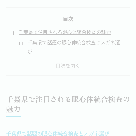
目次
千葉県で注目される眼心体統合検査の魅力
千葉県で話題の眼心体統合検査とメガネ選
び
メガネ選びに新風を吹き込む統合検査の特
徴
眼・心・体を総合評価するメガネ検査の意
義
千葉県で注目される眼心体統合検査の
視力だけでない快適さを実現するメガネと
魅力
は
千葉県で体験できるメガネ検査の新しい価
値
千葉県で話題の眼心体統合検査とメガネ選び