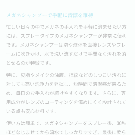
スプレータイプのメガネシャンプー利点
メガネシャンプーで手軽に清潔を維持
手間なく洗えるメガネの時短お手入れ法
忙しい日々の中でメガネの手入れを手軽に済ませたい方
泡タイプとスプレーの違いを比較解説
には、スプレータイプのメガネシャンプーが非常に便利
持ち運び便利なスプレー型の使い道
です。メガネシャンプーは泡や液体を直接レンズやフレ
メガネにやさしい洗い方のコツを伝授
ームに吹きかけ、水で洗い流すだけで手間なく汚れを落
詰め替え対応メガネシャンプーのメリット解説
とせるのが特徴です。
詰め替え用メガネシャンプーで節約術
特に、皮脂やメイクの油膜、指紋などのしつこい汚れに
長く使えるメガネシャンプー選びのコツ
対しても高い洗浄力を発揮し、短時間で清潔感が戻るた
環境にも優しい詰め替えタイプの魅力
め、毎日のお手入れが続けやすくなります。さらに、専
手軽に購入できる売り場情報を解説
用成分がレンズのコーティングを傷めにくく設計されて
いる点も安心材料です。
詰め替え時の衛生管理ポイント紹介
使い方は簡単で、メガネシャンプーをスプレー後、30秒
ほどなじませてから流水でしっかりすすぎ、最後に柔ら