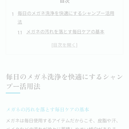
目次
毎日のメガネ洗浄を快適にするシャンプー活用
法
メガネの汚れを落とす毎日ケアの基本
メガネシャンプーで手軽に清潔を維持
詰め替えできるメガネシャンプーの便利さ
メガネ専用シャンプーのおすすめ活用術
使い方を工夫してメガネを長持ちさせる
毎日のメガネ洗浄を快適にするシャン
油膜や皮脂汚れに強いメガネシャンプーの特徴
プー活用法
油膜にも強いメガネシャンプーの選び方
皮脂汚れ解消に役立つメガネシャンプー
メガネの汚れを落とす毎日ケアの基本
メガネの曇り止め効果を高める使い方
シャンプーの成分がメガネに優しい理由
メガネは毎日使用するアイテムだからこそ、皮脂や汗、
メイクなどの汚れが徐々に蓄積しやすい傾向がありま