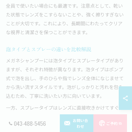
全員で使いたい場合にも最適です。注意点として、乾い
た状態でレンズをこすらないことや、強く擦りすぎない
ことが大切です。これにより、長期間にわたってクリア
な視界と清潔さを保つことができます。
泡タイプとスプレーの違いを比較解説
メガネシャンプーには泡タイプとスプレータイプがあり
ますが、それぞれ特徴が異なります。泡タイプはポンプ
式で泡を出し、手のひらや指でレンズ全体になじませて
から洗い流すスタイルです。泡がしっかりと汚れを包み
込むため、丁寧に洗いたい方に向いています。
一方、スプレータイプはレンズに直接吹きかけてすぐに
洗い流せるため、より手早く簡単にお手入れが可能で
お問い合
043-488-5456
ご予約
す。持ち運びやすさや時短効果を重視するならスプレー
わせ