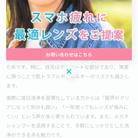
メガネの清潔を保つための簡単ケア術
メガネを毎日洗うべき理由とその効果
メガネを毎日洗うべき理由は、皮脂や汗、メイクなどの
汚れが日常的に付着しやすく、放置するとレンズの曇り
お問い合わせはこちら
やフレームの劣化、さらには衛生面にも悪影響を及ぼす
ためです。特に、目元はデリケートな部分であり、清潔
お問い合わせはこちら
に保つことで肌トラブルやアレルギーのリスクも減少し
ます。
実際に毎日洗浄を習慣化している方からは「視界がクリ
アになって気分も良い」「一年使ってもレンズが傷みに
くい」という声が多く寄せられています。また、メガネ
シャンプーを活用することで、手軽にしっかりとした洗
浄ができる点も魅力です。