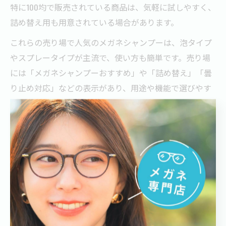
特に100均で販売されている商品は、気軽に試しやすく、
詰め替え用も用意されている場合があります。
これらの売り場で人気のメガネシャンプーは、泡タイプ
やスプレータイプが主流で、使い方も簡単です。売り場
には「メガネシャンプーおすすめ」や「詰め替え」「曇
り止め対応」などの表示があり、用途や機能で選びやす
いのも特徴です。
実際の利用者からは「安価でも十分な洗浄力」「毎日使
うものだからコスパ重視で選びたい」といった声が多く
聞かれます。ただし、製品によっては成分や使い心地に
違いがあるため、パッケージ表示や口コミを参考に自分
に合った商品を選ぶことが大切です。