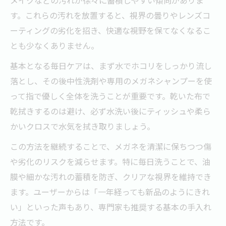
100均や売り場で人気の特徴を徹底解説
す。これらの汚れを放置すると、視界の曇りやレンズコ
メガネの清潔を保つための簡単ケア術
ーティングの劣化を招き、快適な視野を保てなくなるこ
メガネを毎日洗うべき理由とその効果
とも少なくありません。
簡単ケアで実現するメガネの清潔習慣
基本となる毎日ケアは、まず水でホコリをしっかり流し
シャンプーの使い方で差がつく洗浄法
落とし、その後中性洗剤や専用のメガネシャンプーを使
メガネシャンプーで除菌もできる手順
って指で優しく全体を洗うことが重要です。乾いた布で
指で優しく洗うメガネケアのポイント
乾拭きするのは避け、必ず水洗い後にティッシュや柔ら
シャンプー選びで差がつく曇り止め対策
かいクロスで水気を拭き取りましょう。
曇り止め機能付きメガネシャンプー活用術
この方法を継続することで、メガネを清潔に保ちつつ傷
おすすめの曇り止め効果を徹底比較
や劣化のリスクを減らせます。特に毎日洗うことで、油
メガネの曇り対策に効くシャンプー選び
膜や細かな汚れの蓄積を防ぎ、クリアな視界を維持でき
曇りやすい季節のケアポイントとは
ます。ユーザーからは「一年経っても新品のようにきれ
メガネシャンプーのデメリットも確認
い」といった声もあり、専門家も推奨する基本の手入れ
方法です。
スプレータイプならメガネの洗い方が手軽に