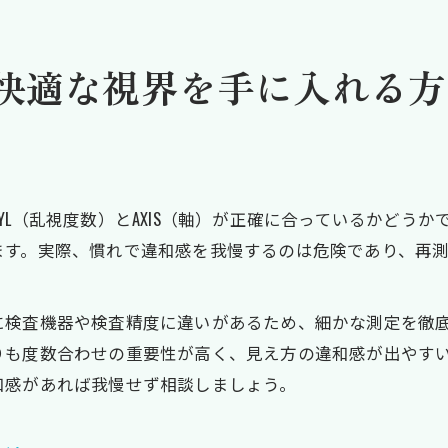
メガネ選びで失敗しない店舗選びのコツ
CYLやAXISが合わないときの違和感対策とは
快適な視界を手に入れる方
CYLとAXISのズレがメガネに及ぼす影響
度数が合わない乱視用メガネの違和感を減らす工
メガネ購入後の再測定が必要なケースとは
乱視用メガネで感じるぼやけの正体と対策
L（乱視度数）とAXIS（軸）が正確に合っているかどうか
メガネ慣れより再調整が大切な理由
ます。実際、慣れで違和感を我慢するのは危険であり、再
正しい度数合わせが乱視対策に不可欠な理由
乱視用メガネの正確な度数合わせの重要性
に検査機器や検査精度に違いがあるため、細かな測定を徹
CYL・AXISを意識したメガネ選びの極意
りも度数合わせの重要性が高く、見え方の違和感が出やす
千葉県で受けたいメガネの再測定とは
和感があれば我慢せず相談しましょう。
メガネの度数が合わない場合のリスク