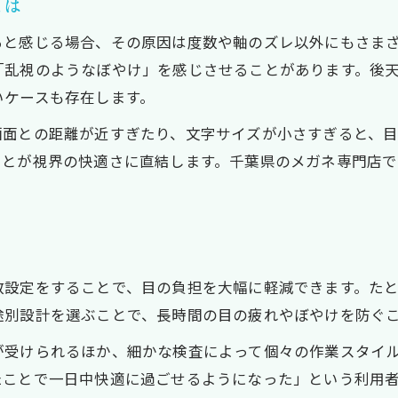
とは
適切な検査が快適な視界に直結する理由
千葉県で安心してメガネを作るための検査の重要性
ると感じる場合、その原因は度数や軸のズレ以外にもさま
千葉県でメガネ作成時に行う検査の流れ
「乱視のようなぼやけ」を感じさせることがあります。後
いケースも存在します。
再測定が乱視用メガネ選びの決め手になる理由
用途ごとに異なるメガネ検査のポイント
画面との距離が近すぎたり、文字サイズが小さすぎると、
検査結果で変わる乱視用メガネの快適さ
ことが視界の快適さに直結します。千葉県のメガネ専門店
千葉県のメガネ店で受けるべき検査とは
用途と作業距離別に考える最適な乱視用メガネ
デスクワークに適した乱視用メガネ選び
作業距離別で異なるメガネ度数の調整法
数設定をすることで、目の負担を大幅に軽減できます。た
途別設計を選ぶことで、長時間の目の疲れやぼやけを防ぐ
用途別設計がもたらす乱視メガネの快適さ
千葉県で相談できる最適なメガネの選び方
が受けられるほか、細かな検査によって個々の作業スタイ
近用度数の調整が視界を左右する理由
たことで一日中快適に過ごせるようになった」という利用