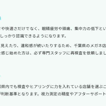
生活環境の見直しが視界改善のカギになる
乱視用メガネと生活環境の整え方
響
画面距離や休憩の取り方で視界が変わる
照明や文字サイズがメガネの効果に影響
や快適さだけでなく、眼精疲労や頭痛、集中力の低下とい
がしっかり認識できるようになります。
乱視の原因と環境改善の実践方法
メガネと合わせたい生活習慣の見直し
に見えたり、違和感が続いたりするため、千葉県のメガネ
を感じ始めた方は、必ず専門スタッフに再検査を依頼しま
お問い合わせはこちら
お問い合わせはこちら
ツ
葉県内でも検査やヒアリングに力を入れている店舗を選ぶ
が判断基準となります。視力測定の精度やアフターサポー