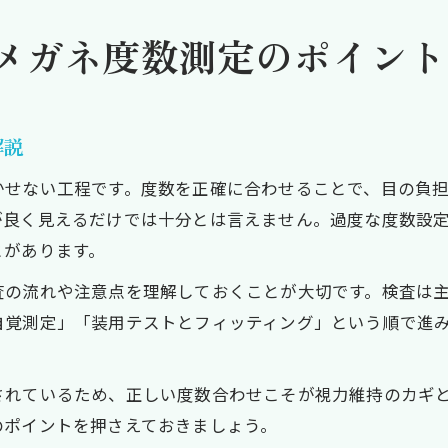
メガネ度数は生活シーンに合わせて選ぶ
眼科とメガネ店どちらで測定すべきか徹底比較
メガネ度数測定のポイント
メガネ度数測定の眼科と店頭検査の違いとは
千葉県で自分に合うメガネ検査先の選び方
眼科処方箋の有効期間と活用ポイント
解説
メガネ店での無料測定とサービス内容を解説
かせない工程です。度数を正確に合わせることで、目の負
視力や目の疲れに合わせた検査先の選択法
が良く見えるだけでは十分とは言えません。過度な度数設
快適な生活へ導くメガネ度数の合わせ方とは
とがあります。
メガネ度数調整で目の疲れを軽減する方法
査の流れや注意点を理解しておくことが大切です。検査は
PC作業に最適なメガネ度数測定のポイント
自覚測定」「装用テストとフィッティング」という順で進
左右差やピント調節を意識した度数設定
実生活距離を伝えて最適な度数を得るコツ
されているため、正しい度数合わせこそが視力維持のカギ
千葉県で快適なメガネを作るための工夫
のポイントを押さえておきましょう。