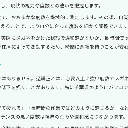
信頼できるメガネ度数測定店の選定基準
認し、現状の視力や度数との違いを把握します。
検査の丁寧さと評判を見極めるポイント
定で、おおまかな度数を機械的に測定します。その後、自
メガネ度数測定時のアフターサービス活用法
答えることで、より自分に合った度数を細かく調整できます
千葉県で安心して相談できる検査体制とは
、実際にメガネをかけた状態で違和感がないか、長時間使っ
口コミや評価が高いメガネ検査店の特徴
や在庫によって変動するため、時間に余裕を持つことが安
術
ではありません。過矯正とは、必要以上に強い度数でメガ
お問い合わせはこちら
お問い合わせはこちら
力低下を招くことがあります。特に千葉県のようにパソコ
ぎて疲れる」「長時間の作業ではどのように感じるか」な
バランスの悪い度数は視界の歪みや違和感につながります。