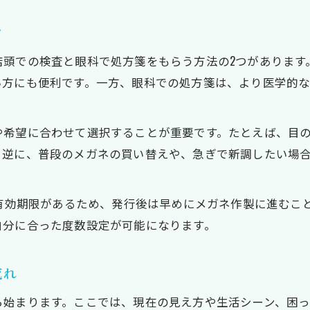
予約前に知りたい千葉のメガネ度数測定の流れ
メガネ検査のヒアリングから装用テストまで
ツ
千葉のメガネ度数測定にかかる所要時間目安
店頭での検査と眼科で処方箋をもらう方法の2つがあります
混雑時の待ち時間対策とスムーズな予約方法
い方にも便利です。一方、眼科での処方箋は、より医学的
手持ちメガネの度数確認も活用するメリット
予約不要のメガネ店と予約制店舗の違い
や希望に合わせて選択することが重要です。たとえば、目
自分に合った度数で目の疲れを防ぐ方法
。逆に、普段のメガネの買い替えや、急ぎで新調したい場
過矯正を避けるメガネ度数設定のポイント
目の負担を減らす度数調整の具体的手順
の有効期限があるため、発行後は早めにメガネ作製に進むこ
メガネ度数測定で左右差を正しく見極める
自分に合った度数設定が可能になります。
日常生活に合う度数を伝える重要性
流れ
正しい装用テストで快適な視力を得る
千葉県で安心できるメガネ度数検査の選び方
ら始まります。ここでは、現在の見え方や生活シーン、困