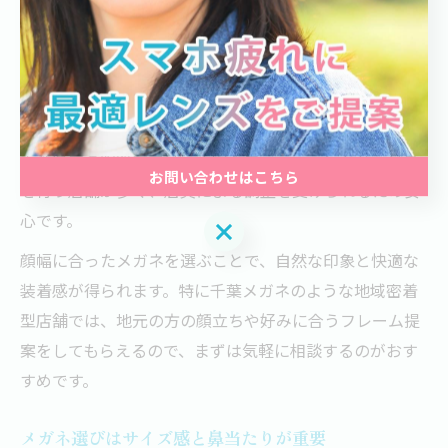
顔幅に最適なフレームを選ぶポイントは、まずフレーム
の横幅が顔の一番広い部分と同じかやや内側に収まるこ
とです。実際に店舗で試着し、こめかみ部分がきつくな
いか、逆に隙間ができすぎていないか確認しましょう。
千葉県内の眼鏡店では、丁寧なフィッティングサービス
お問い合わせはこちら
を行う店舗が多く、店員による調整を受けられるため安
心です。
お問い合わせはこちら
顔幅に合ったメガネを選ぶことで、自然な印象と快適な
装着感が得られます。特に千葉メガネのような地域密着
型店舗では、地元の方の顔立ちや好みに合うフレーム提
案をしてもらえるので、まずは気軽に相談するのがおす
すめです。
メガネ選びはサイズ感と鼻当たりが重要