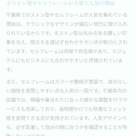
説
ボストン型やセルフレームが千葉で人気の理由
クラウンパントや太めセルの魅力と特徴
千葉県でボストン型やセルフレームが人気を集めている
メガネ人気デザインに見るクラシック復権
理由は、クラシックなデザインが幅広い世代に受け入れ
コンビフレームが千葉県で話題の理由
られているからです。ボストン型は丸みのある優しい印
象を与え、顔立ちを選ばず合わせやすい点が魅力とされ
80sビンテージ風メガネの注目ポイント
ています。セルフレームは肉厚で存在感があり、カジュ
似合うメガネを見分けるための素材と色合い
アルにもビジネスにも合わせやすいと評価されていま
メガネの素材と艶が印象を左右する理由
す。
千葉で人気のメガネカラーと選び方のコツ
また、セルフレームはカラーや艶感が豊富で、自分らし
セル・メタル素材別のおすすめポイント
い個性を表現しやすい点も人気の一因です。千葉県内の
肌色や髪色に合うメガネ色合いの選定方法
店舗では、顔幅や鼻当たりに合った細かな調整を行うサ
メガネ人気デザインに見る素材の違い
ービスも充実しており、長時間かけても快適なフィット
トレンド感と快適さを両立するメガネ選び
感を実現できる点が支持されています。人気デザインで
トレンドメガネと快適さのバランスを取る
も、必ず試着して自分の顔に合うかを確認することが失
方法
敗しないコツです。