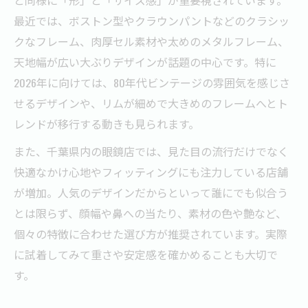
ツ
最近では、ボストン型やクラウンパントなどのクラシッ
メガネ選びはサイズと形のバランスが重要
クなフレーム、肉厚セル素材や太めのメタルフレーム、
千葉で選ばれるメガネの形とサイズの傾向
天地幅が広い大ぶりデザインが話題の中心です。特に
2026年に向けては、80年代ビンテージの雰囲気を感じさ
自分に似合うメガネデザインの選定ポイン
せるデザインや、リムが細めで大きめのフレームへとト
ト
レンドが移行する動きも見られます。
今どきメガネ選びのコツは顔幅とフィット感
顔幅に最適なメガネフィット感の選び方
また、千葉県内の眼鏡店では、見た目の流行だけでなく
快適なかけ心地やフィッティングにも注力している店舗
メガネ選びはサイズ感と鼻当たりが重要
が増加。人気のデザインだからといって誰にでも似合う
長時間快適に使えるメガネの選び方
とは限らず、顔幅や鼻への当たり、素材の色や艶など、
千葉メガネ人気デザインのフィット感比較
個々の特徴に合わせた選び方が推奨されています。実際
メガネはかけ心地と安定感で選ぶのが基本
に試着してみて重さや安定感を確かめることも大切で
クラシックなボストンやコンビが話題の理由
す。
千葉でボストン型メガネが人気の背景を解