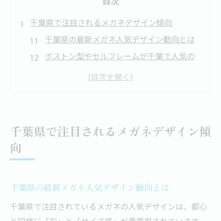
目次
千葉県で注目されるメガネデザイン傾向
千葉県の最新メガネ人気デザイン動向とは
ボストン型やセルフレームが千葉で人気の
理由
千葉のメガネ選びは形とサイズ感が決め手
に
クラシックとモダンが融合するメガネトレ
千葉県で注目されるメガネデザイン傾
ンド
向
大ぶりメガネや2色リムなど注目ポイント解
説
人気メガネの形・サイズ感の選び方を解説
千葉県の最新メガネ人気デザイン動向とは
顔幅に合うメガネサイズ感の見極め方
千葉県で注目されているメガネの人気デザインは、都心
流行りの形だけに頼らないメガネ選びのコ
と同様に「形」と「サイズ感」が重要視されています。