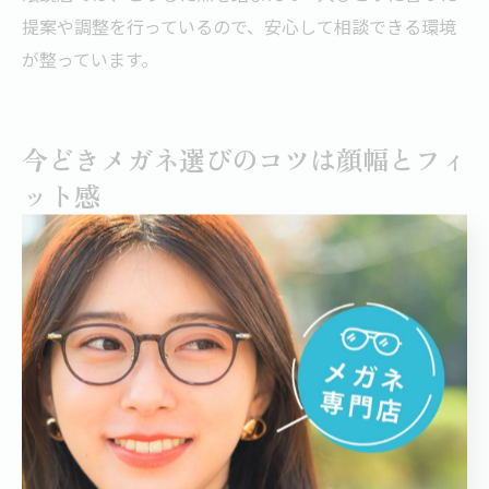
提案や調整を行っているので、安心して相談できる環境
が整っています。
今どきメガネ選びのコツは顔幅とフィ
ット感
顔幅に最適なメガネフィット感の選び方
千葉県でメガネを選ぶ際、最も重視すべきなのが自分の
顔幅に合ったフィット感です。顔幅に合わないメガネ
は、見た目のバランスが崩れるだけでなく、長時間着用
時のズレや痛みの原因にもなります。特に人気のボスト
ンやクラウンパントなどのクラシックデザインは天地幅
が広く、顔幅との相性が重要になります。