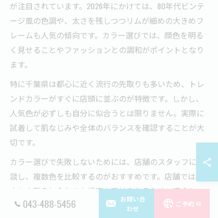
が注目されています。2026年にかけては、80年代ビンテ
ージ風の色調や、太さを残しつつリムが細めの大きめフ
レームも人気の傾向です。カラー選びでは、顔色を明る
く見せることやファッションとの調和がポイントとなり
ます。
特に千葉県は都心に近く流行の先取りも多いため、トレ
ンドカラーがすぐに店頭に並ぶのが特徴です。しかし、
人気色が必ずしも自分に似合うとは限りません。実際に
試着して肌なじみや全体のバランスを確認することが大
切です。
カラー選びで失敗しないためには、店舗のスタッフに相
談し、複数色を比較するのがおすすめです。店舗では顔
立ちや髪色に合わせた提案も受けられるため、安心して
お問い合
043-488-5456
ご予約
自分に合うカラーを見つけることができます。
わせ