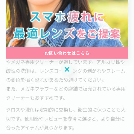
メガネの洗浄には、専用のクロスと洗剤を使うことが不
可欠です。市販のメガネクロスは超極細繊維でできてお
り、レンズ表面の皮脂や指紋を傷つけずに拭き取ること
ができます。ティッシュや衣類で拭くと傷の原因になる
ため、必ず専用クロスを選びましょう。
洗剤は中性のものを選ぶのが基本です。食器用中性洗剤
お問い合わせはこちら
やメガネ専用クリーナーが適しています。アルカリ性や
お問い合わせはこちら
酸性の洗剤は、レンズコーティングの剥がれやフレーム
の変色を招く恐れがあるため避けてください。
また、メガネフラワーなどの店舗で販売されている専用
クリーナーもおすすめです。
クロスや洗剤は定期的に交換し、衛生的に保つことも大
切です。使用感やレビューを参考に選ぶと、より自分に
合ったアイテムが見つかります。