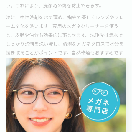
う。これにより、洗浄時の傷を防止できます。
次に、中性洗剤を水で薄め、指先で優しくレンズやフレ
ーム全体を洗います。専用のメガネクリーナーを使う
と、皮脂や油分も効果的に落とせます。洗浄後は流水で
しっかり洗剤を洗い流し、清潔なメガネクロスで水分を
拭き取ることがポイントです。自然乾燥もおすすめです
が、早く乾かしたい場合は柔らかいクロスで丁寧に拭き
ましょう。
メガネクリーニングを定期的に行うことで、千葉県長生
郡長南町のような環境でも長く愛用できます。特に花粉
や湿気の多い時期は、週に数回の洗浄を心がけると良い
でしょう。
メガネ専用クロスと洗剤の選び方