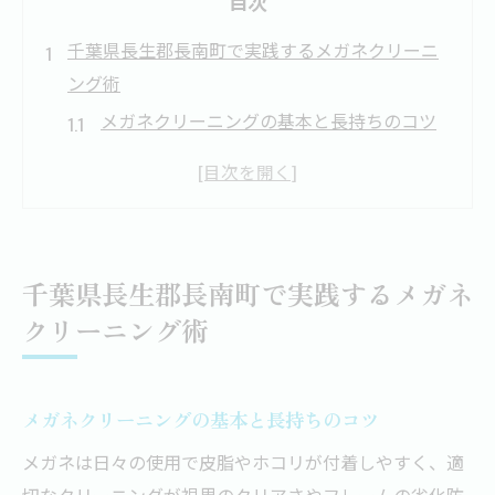
目次
千葉県長生郡長南町で実践するメガネクリーニ
ング術
メガネクリーニングの基本と長持ちのコツ
千葉県長生郡長南町で選ぶ店舗型メガネケ
ア
自宅と店舗のメガネクリーニング比較
細かい汚れを防ぐメガネの洗い方
千葉県長生郡長南町で実践するメガネ
メガネクリーニングに適したタイミングは
クリーニング術
プロの分解洗浄でメガネに新しい輝きを
プロによる分解洗浄でメガネが蘇る理由
分解洗浄が必要なメガネのサインを知ろう
メガネクリーニングの基本と長持ちのコツ
細部まで清潔にする分解洗浄の工程
メガネは日々の使用で皮脂やホコリが付着しやすく、適
分解洗浄後のメガネを長持ちさせる方法
切なクリーニングが視界のクリアさやフレームの劣化防