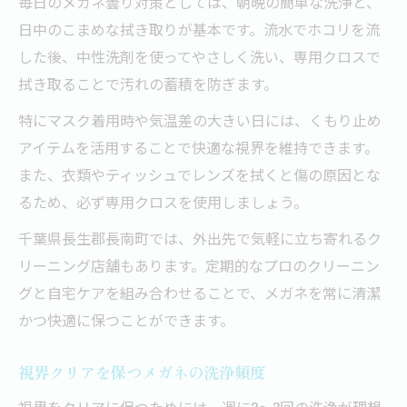
毎日のメガネ曇り対策としては、朝晩の簡単な洗浄と、
日中のこまめな拭き取りが基本です。流水でホコリを流
した後、中性洗剤を使ってやさしく洗い、専用クロスで
拭き取ることで汚れの蓄積を防ぎます。
特にマスク着用時や気温差の大きい日には、くもり止め
アイテムを活用することで快適な視界を維持できます。
また、衣類やティッシュでレンズを拭くと傷の原因とな
るため、必ず専用クロスを使用しましょう。
千葉県長生郡長南町では、外出先で気軽に立ち寄れるク
リーニング店舗もあります。定期的なプロのクリーニン
グと自宅ケアを組み合わせることで、メガネを常に清潔
かつ快適に保つことができます。
視界クリアを保つメガネの洗浄頻度
視界をクリアに保つためには、週に2～3回の洗浄が理想