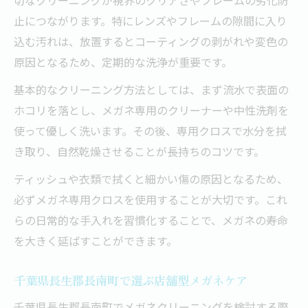
止につながります。特にレンズやフレームの隙間に入り
専門サービス利用時に気をつけたいポイン
込む汚れは、放置するとコーティングの剥がれや変色の
ト
原因となるため、定期的な洗浄が重要です。
自宅で手軽にできるメガネお手入れの極意
自宅で実践できるメガネの洗浄ステップ
基本的なクリーニング方法としては、まず流水で表面の
ホコリを落とし、メガネ専用のクリーナーや中性洗剤を
メガネ専用クロスと洗剤の選び方
使って優しく洗います。その後、専用クロスで水分を拭
レンズやフレームの正しい拭き方とは
き取り、自然乾燥させることが長持ちのコツです。
メガネのくもり防止ケアの秘訣
ティッシュや衣類で拭くと細かい傷の原因となるため、
家庭用クリーニングのNG行動を解説
必ずメガネ専用クロスを使用することが大切です。これ
曇りやすいメガネが快適になる洗浄法とは
らの日常的な手入れを習慣化することで、メガネの寿命
曇り原因を防ぐメガネクリーニング方法
を大きく延ばすことができます。
くもり止め活用でメガネの快適さを維持
梅雨時期に役立つメガネお手入れ術
千葉県長生郡長南町で選ぶ店舗型メガネケア
毎日のメガネ曇り対策と洗浄ポイント
千葉県長生郡長南町でメガネクリーニングを検討する際