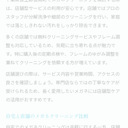
視界クリアを保つメガネの洗浄頻度
は、店舗型サービスの利用が安心です。店舗ではプロの
気になる汚れを解消するメガネクリーニングの
スタッフが分解洗浄や細部のクリーニングを行い、家庭
コツ
では落としきれない汚れをしっかり除去できます。
皮脂やホコリを落とすメガネ洗浄の技
多くの店舗では無料クリーニングサービスやフレーム調
鼻パッドの汚れを徹底的に落とす方法
整も対応しているため、気軽に立ち寄れる点が魅力で
メガネの細部まで清潔に保つケア方法
す。特に購入後の定期点検や、フレームのゆがみ調整を
兼ねてクリーニングを依頼する方が増えています。
手軽にできるメガネクリーニング習慣
スッキリ感が続くメガネ汚れ対策
店舗選びの際は、サービス内容や営業時間、アクセスの
良さを確認しましょう。専門店ならではの丁寧なケアが
分解洗浄なら見違える清潔感をメガネに実感
受けられるため、長く愛用したいメガネには店舗型ケア
分解洗浄でメガネの見た目が変わる理由
の活用がおすすめです。
プロの手で蘇るメガネクリーニング体験談
長持ちするメガネは分解洗浄がポイント
自宅と店舗のメガネクリーニング比較
分解洗浄後の快適な装用感を楽しむコツ
自宅でのメガネクリーニングは手軽に行える一方、店舗