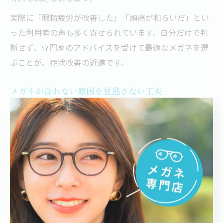
実際に「眼精疲労が改善した」「頭痛が和らいだ」とい
った利用者の声も多く寄せられています。自分だけで判
断せず、専門家のアドバイスを受けて最適なメガネを選
ぶことが、症状改善の近道です。
メガネが合わない原因を見逃さない工夫
メガネが合わなくなる原因を見逃さないためには、日常
的に自分の目や体の変化に敏感になることが大切です。
千葉県の生活環境の変化や加齢による視力の変動も、度
数やフィッティング不良の一因となります。
具体的な工夫として、1.定期的な視力検査とメガネの点
検、2.違和感や不調を感じた際はすぐにメモしておく、3.
眼精疲労や頭痛などのサインが続く場合は眼科受診を検
討する、などが挙げられます。千葉県内には相談しやす