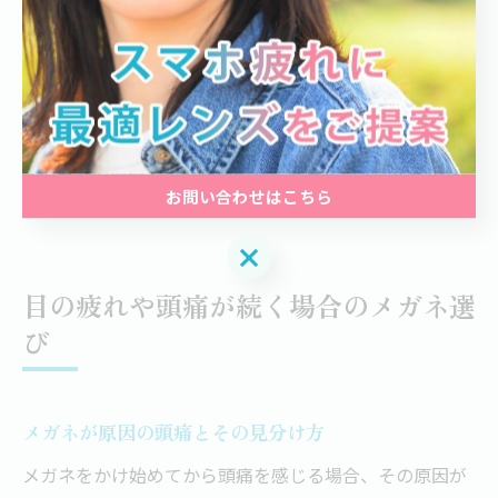
い眼鏡店や眼科が多いため、気軽に専門家に相談できる
環境を活用しましょう。
また、家族や周囲の人から「最近目を細めている」「疲
れていそう」と指摘された場合も、早めの対応が肝心で
す。自分の体調や生活環境の変化を見逃さず、定期的な
お問い合わせはこちら
チェックを心がけてください。
お問い合わせはこちら
目の疲れや頭痛が続く場合のメガネ選
び
メガネが原因の頭痛とその見分け方
メガネをかけ始めてから頭痛を感じる場合、その原因が