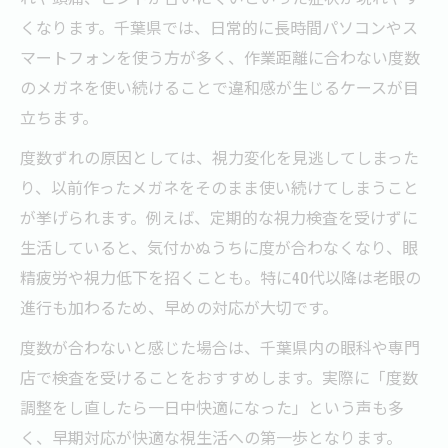
くなります。千葉県では、日常的に長時間パソコンやス
メガネが合わない原因を見逃さない工夫
マートフォンを使う方が多く、作業距離に合わない度数
目の疲れや頭痛が続く場合のメガネ選び
のメガネを使い続けることで違和感が生じるケースが目
メガネが原因の頭痛とその見分け方
立ちます。
眼精疲労を防ぐメガネ選びの基準とは
度数ずれの原因としては、視力変化を見逃してしまった
合わないメガネによる慢性的な疲労の対策
り、以前作ったメガネをそのまま使い続けてしまうこと
度数変更のタイミングと違和感への対応
が挙げられます。例えば、定期的な視力検査を受けずに
千葉県で実践するメガネ不調のセルフチェ
生活していると、気付かぬうちに度が合わなくなり、眼
ック
精疲労や視力低下を招くことも。特に40代以降は老眼の
合わないメガネが引き起こす症状と対処法
進行も加わるため、早めの対応が大切です。
メガネが合わない時の主な身体症状とは
度数が合わないと感じた場合は、千葉県内の眼科や専門
視力低下を防ぐための早期対策ポイント
店で検査を受けることをおすすめします。実際に「度数
眼科受診が必要なメガネ不調の見極め方
調整をし直したら一日中快適になった」という声も多
ドライアイや肩こりへのメガネ対策
く、早期対応が快適な視生活への第一歩となります。