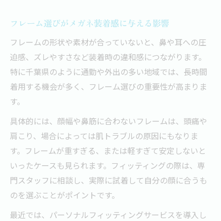
合わないメガネによる日常の不調改善策
フレーム選びがメガネ装着感に与える影響
眼科での検査が必要となるメガネの不調サイン
フレームの形状や素材が合っていないと、鼻や耳への圧
メガネ装着時に現れる要注意サイン
迫感、ズレやすさなど装着時の違和感につながります。
視力変化を感じたら検査を受けるべき理由
特に千葉県のように通勤や外出の多い地域では、長時間
眼科で分かるメガネの不調とその解決策
着用する機会が多く、フレーム選びの重要性が高まりま
白内障や緑内障が疑われる時の対応方法
す。
千葉県で受けられる検査の特徴と選び方
具体的には、顔幅や鼻筋に合わないフレームは、頭痛や
視力低下を防ぐためのメガネ調整ポイント
肩こり、場合によっては肌トラブルの原因にもなりま
定期的な視力検査とメガネ調整の重要性
す。フレームが重すぎる、または軽すぎて安定しないと
メガネで防ぐ視力低下のための生活習慣
いったケースも見られます。フィッティングの際は、専
千葉県で実践する最適なメガネ調整法
門スタッフに相談し、実際に試着して自分の顔に合うも
のを選ぶことがポイントです。
メガネによる目の負担軽減テクニック
度が合わなくなったメガネの交換目安
最近では、パーソナルフィッティングサービスを導入し