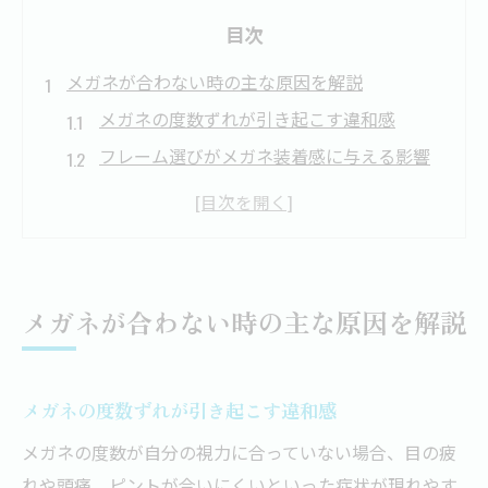
目次
メガネが合わない時の主な原因を解説
メガネの度数ずれが引き起こす違和感
フレーム選びがメガネ装着感に与える影響
千葉県で多いメガネ不調の生活環境要因
視力変化とメガネの適合度の関係性
眼精疲労が現れる主なメガネの問題点
千葉県で見落としがちなメガネの違和感対策
メガネが合わない時の主な原因を解説
メガネのフィッティング調整の必要性と効
果
メガネの度数ずれが引き起こす違和感
生活環境に合ったメガネ選びのポイント
千葉県で重視すべきメガネ不調のサイン
メガネの度数が自分の視力に合っていない場合、目の疲
れや頭痛、ピントが合いにくいといった症状が現れやす
眼精疲労を感じた時のメガネ見直し方法