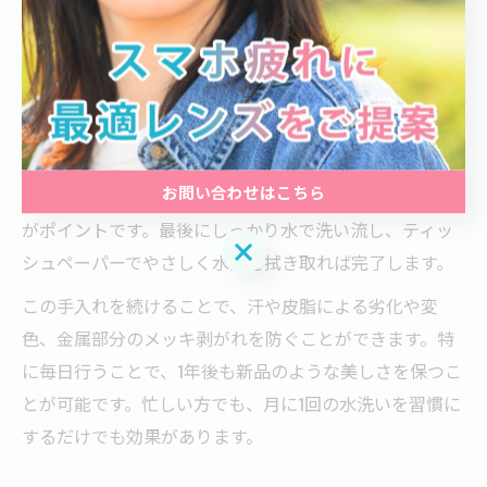
の表面に白っぽい汚れやくすみが現れた場合、それは汗
や皮脂による蓄積が原因のことが多いです。
日常的な手入れとしては、まず水洗いが基本です。水で
フレーム全体のホコリを落とした上で、中性洗剤を少量
指に取り、優しくフレーム全体をなでるように洗浄しま
お問い合わせはこちら
す。洗剤は必ず中性のものを選び、強くこすらないこと
がポイントです。最後にしっかり水で洗い流し、ティッ
お問い合わせはこちら
シュペーパーでやさしく水気を拭き取れば完了します。
この手入れを続けることで、汗や皮脂による劣化や変
色、金属部分のメッキ剥がれを防ぐことができます。特
に毎日行うことで、1年後も新品のような美しさを保つこ
とが可能です。忙しい方でも、月に1回の水洗いを習慣に
するだけでも効果があります。