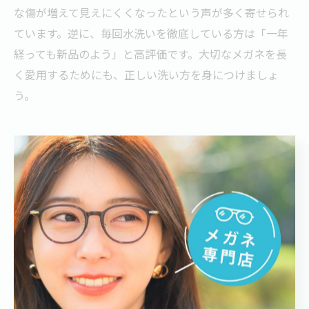
な傷が増えて見えにくくなったという声が多く寄せられ
ています。逆に、毎回水洗いを徹底している方は「一年
経っても新品のよう」と高評価です。大切なメガネを長
く愛用するためにも、正しい洗い方を身につけましょ
う。
フレーム劣化を防ぐメガネのケア方法
汗と皮脂から守るメガネフレームの手入れ
メガネフレームは毎日肌に直接触れるため、汗や皮脂が
付着しやすく、これを放置するとフレームの劣化や変色
の原因となります。特に夏場や運動時は皮脂や汗の分泌
が増えるため、より注意が必要です。実際に、フレーム