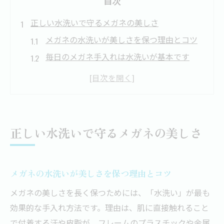
目次
正しい水洗いで守るメガネの美しさ
メガネの水洗いが美しさを保つ理由とコツ
毎日のメガネ手入れは水洗いが基本です
汗や皮脂を落とすメガネ洗い方のポイント
フレームとレンズを守る正しい水洗い方法
メガネ水洗いで注意すべき素材の違い
毎日できるメガネ手入れの簡単手順
正しい水洗いで守るメガネの美しさ
簡単にできるメガネの日常手入れ手順
毎日実践したいメガネの水洗い方法
メガネの水洗いが美しさを保つ理由とコツ
メガネのお手入れは中性洗剤が効果的
メガネの美しさを長く保つためには、「水洗い」が最も
メガネ手入れを習慣化するコツと注意点
効果的な手入れ方法です。理由は、肌に直接触れること
レンズやフレームを傷つけない洗い方
で付着する汗や皮脂が、フレームのプラスチックや金属