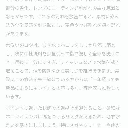
フレーム劣化を防ぐメガネのケア方法
部分の劣化、レンズのコーティング剥がれの主な原因と
汗と皮脂から守るメガネフレームの手入れ
なるからです。これらの汚れを放置すると、素材に染み
プラスチックや金属製メガネの劣化対策
込み化学反応を引き起こし、変色やひび割れを招く恐れ
メガネのフレームを長持ちさせる洗い方
があります。
素材別メガネ手入れで劣化防止を徹底
水洗いのコツは、まず水でホコリをしっかり流し落と
メガネフレームの変色やひび割れ予防術
し、次に中性洗剤を少量使って指で優しく全体を洗うこ
メガネ水洗いに中性洗剤が良い理由とは
と。最後に十分にすすぎ、ティッシュなどで水気を拭き
メガネのお手入れは中性洗剤が安心安全
取ることで、傷を防ぎながら美しさを維持できます。実
際にこの方法を毎日続けている方からは「一年経っても
脂汚れも落とす中性洗剤のメガネ洗浄力
新品のようにキレイ」との声も多く、専門家も推奨して
水洗いと中性洗剤の正しい組み合わせ方
います。
メガネ洗いに適した中性洗剤の選び方
ポイントは乾いた状態での乾拭きを避けること。微細な
中性洗剤でメガネを傷めず綺麗に保つ方法
ホコリがレンズに傷をつけるリスクがあるため、必ず水
ティッシュ拭きのNG行為を徹底解説
洗いを基本にしましょう。特にメガネクリーナーや他の
メガネをティッシュで拭くと傷つく理由