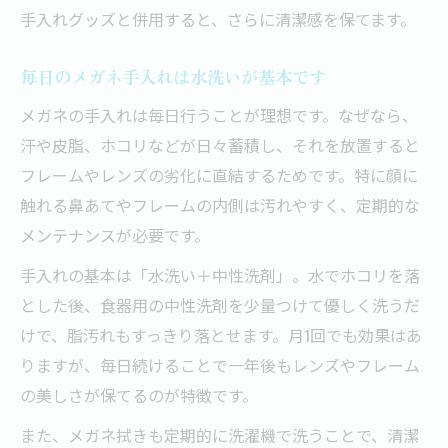
手入れグッズと併用すると、さらに清潔感を保てます。
乾いたメガネ拭きのNGな使い方とは
レンズのコーティングを守る拭き方の注意
毎日のメガネ手入れは水洗いが基本です
点
メガネの手入れは毎日行うことが理想です。なぜなら、
メガネ手入れ時のNG行動とそのリスク
汗や皮脂、ホコリなどが日々蓄積し、それを放置すると
安全なメガネ拭きとNGアイテムの見分け方
フレームやレンズの劣化に直結するためです。特に顔に
素材ごとに変わるメガネ手入れのコツ
触れる鼻あてやフレームの内側は汚れやすく、定期的な
プラスチック製メガネの手入れポイント
メンテナンスが必要です。
金属フレームのメガネ手入れ注意点
手入れの基本は「水洗い＋中性洗剤」。水でホコリを落
特殊素材メガネの水洗い可否を確認する方
とした後、食器用の中性洗剤を少量つけて優しく洗うだ
法
けで、脂汚れもすっきり落とせます。月1回でも効果はあ
りますが、毎日続けることで一年後もレンズやフレーム
各素材に合ったメガネ手入れの実践術
の美しさが保てるのが特徴です。
素材別メガネ洗いで長持ちを実現する
また、メガネ拭きも定期的に洗濯機で洗うことで、清潔