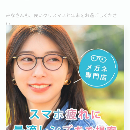
みなさんも、良いクリスマスと年末をお過ごしくださ
い。
#ネクストメガネ
#デスクワーク
#目の疲れ
#solemood
@solemood_jp
#豆乳メーカー
デスクワークを千葉で支援
デスクワーク