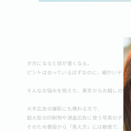
夕方になると目が重くなる。
ピントは合っているはずなのに、細かいディ
そんなお悩みを抱えた、東京からお越しの40
大手広告の撮影にも携わる方で、
超大型の印刷物や液晶広告に使う写真のディ
そのため普段から「見え方」には敏感で、裸