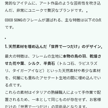
常的なアイテムに、アート作品のような芸術性を吹き込
んだ、非常にユニークで贅沢なブランドです。
COCO SONGのフレームが選ばれる、主な特徴は以下の3点
です。
1. 天然素材を埋め込んだ「世界で一つだけ」のデザイン
最大の特徴は、フレームの生地に
本物の鳥の羽
、
乾燥さ
せた花や葉
、
シルク
、
半貴石
（トルコ石、ラピスラズ
リ、タイガーアイなど）といった天然素材や希少な素材
を、何層にも重ねたアセテート生地の間に埋め込んでい
る点です。
これらの素材はイタリアの熟練職人によって手作業で配
置されるため、一本として同じものが存在せず、お客様
だけの「世界で一つだけ」の芸術品となります。