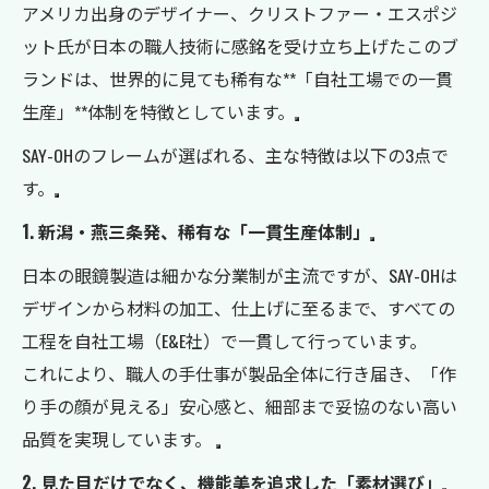
アメリカ出身のデザイナー、クリストファー・エスポジ
ット氏が日本の職人技術に感銘を受け立ち上げたこのブ
ランドは、世界的に見ても稀有な**「自社工場での一貫
生産」**体制を特徴としています。
SAY-OHのフレームが選ばれる、主な特徴は以下の3点で
す。
1. 新潟・燕三条発、稀有な「一貫生産体制」
日本の眼鏡製造は細かな分業制が主流ですが、SAY-OHは
デザインから材料の加工、仕上げに至るまで、すべての
工程を自社工場（E&E社）で一貫して行っています。
これにより、職人の手仕事が製品全体に行き届き、「作
り手の顔が見える」安心感と、細部まで妥協のない高い
品質を実現しています。
2. 見た目だけでなく、機能美を追求した「素材選び」