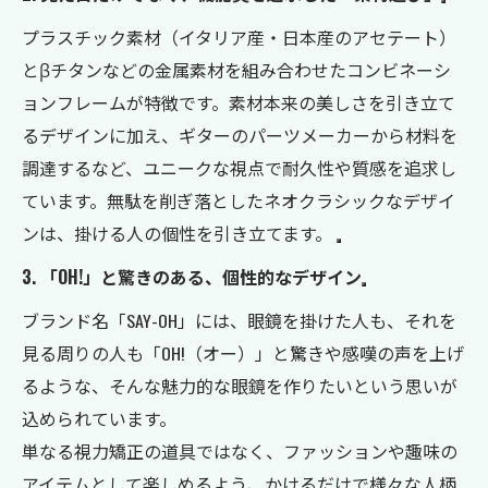
プラスチック素材（イタリア産・日本産のアセテート）
とβチタンなどの金属素材を組み合わせたコンビネーシ
ョンフレームが特徴です。素材本来の美しさを引き立て
るデザインに加え、ギターのパーツメーカーから材料を
調達するなど、ユニークな視点で耐久性や質感を追求し
ています。無駄を削ぎ落としたネオクラシックなデザイ
ンは、掛ける人の個性を引き立てます。
3. 「OH!」と驚きのある、個性的なデザイン
ブランド名「SAY-OH」には、眼鏡を掛けた人も、それを
見る周りの人も「OH!（オー）」と驚きや感嘆の声を上げ
るような、そんな魅力的な眼鏡を作りたいという思いが
込められています。
単なる視力矯正の道具ではなく、ファッションや趣味の
お問い合わせはこちら
アイテムとして楽しめるよう、かけるだけで様々な人柄